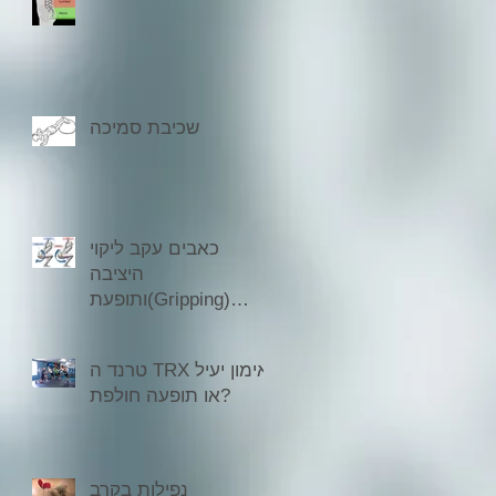
שכיבת סמיכה
כאבים עקב ליקוי
היציבה
ותופעת(Gripping)
אחיזת ישבן
טרנד ה TRX אימון יעיל
או תופעה חולפת?
נפילות בקרב