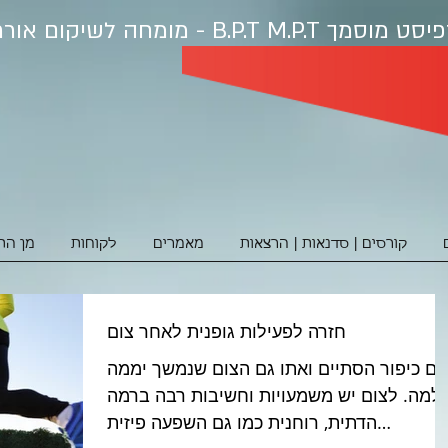
פיסט מוסמ
ך B.P.T M.P.T - מומחה לשיקום אורתופדי ופציעות ספורט
קורסים | סדנאות | הרצאות
מאמרים
לקוחות
מן הת
חזרה לפעילות גופנית לאחר צום
יום כיפור הסתיים ואתו גם הצום שנמשך יממה
למה. לצום יש משמעויות וחשיבות רבה ברמה
הדתית, רוחנית כמו גם השפעה פיזית