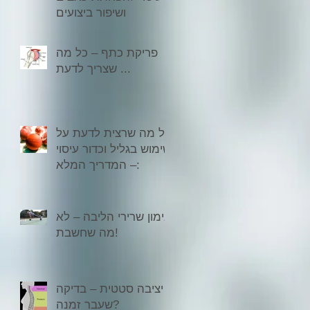
ושיפור ביצועים
פריקת כתף – כל מה
שצריך לדעת ...
כל מה שרצית לדעת על
שימוש בגליל וכדור עיסוי
– המדריך המלא:
אימון שרירי הליבה – לא
מה שחשבת!
יציבה סטטית – בדיקה
שעבר זמנה?