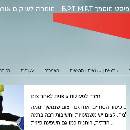
פיסט מוסמ
ך B.P.T M.P.T - מומחה לשיקום אורתופדי ופציעות ספורט
קורסים | סדנאות | הרצאות
מאמרים
לקוחות
מן הת
חזרה לפעילות גופנית לאחר צום
יום כיפור הסתיים ואתו גם הצום שנמשך יממה
למה. לצום יש משמעויות וחשיבות רבה ברמה
הדתית, רוחנית כמו גם השפעה פיזית