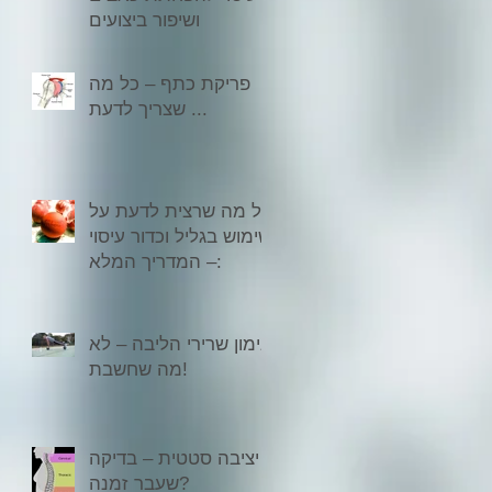
ושיפור ביצועים
פריקת כתף – כל מה
שצריך לדעת ...
כל מה שרצית לדעת על
שימוש בגליל וכדור עיסוי
– המדריך המלא:
אימון שרירי הליבה – לא
מה שחשבת!
יציבה סטטית – בדיקה
שעבר זמנה?