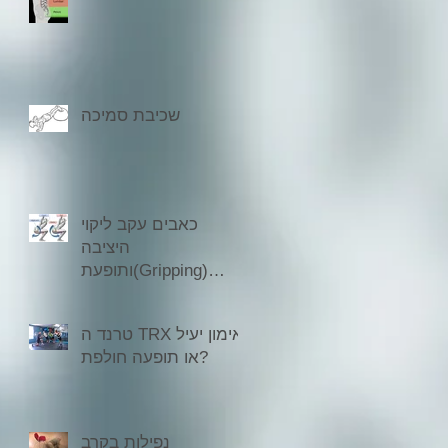
שכיבת סמיכה
כאבים עקב ליקוי
היציבה
ותופעת(Gripping)
אחיזת ישבן
טרנד ה TRX אימון יעיל
או תופעה חולפת?
נפילות בקרב