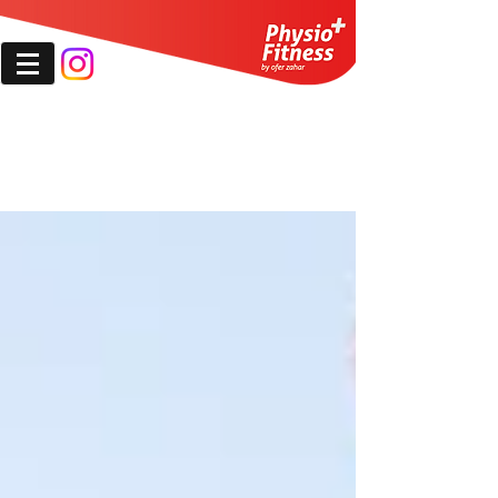
עופר צחר פיזיותרפיסט מוסמ
ך B.P.T M.P.T -
מומחה לשיקום אורתופדי ופציעות ספורט
052-3296994