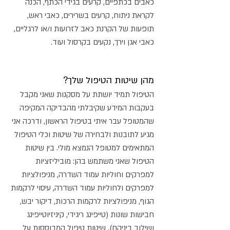
כאבים בכתפיים, קרעים בגידי הכתף, הכנה
לקראת ניתוח, קרעים בשרירים, כאבי ראש,
תופעות של הקרנת כאב לזרועות ו/או לרגליים,
כאבי אגן וירך, נקעים בקרסול ועוד.
מהן שיטות הטיפול שלך?
הטיפול תמיד יושתת על מסקנות שאני מקבל
בעקבות המידע שקיבלתי מהבדיקה המקיפה
שהמטופל עבר איתי בטיפול הראשון, ודרכה אני
מגיע לתובנות ולבחירה של שיטות וכלי הטיפול
המתאימים למטופל הנמצא מולי. בין שיטות
הטיפול שאני משתמש בהן: מוביליזציות
למפרקים וחוליות עמוד השדרה, מניפולציות
למפרקים ולחוליות עמוד השדרה, עיסוי לרקמות
הגוף, מניפולציות לרקמות הרכות, דיקור יבש,
חבישות שונות (טייפינג ריגידי, קיניזיוטייפינג
ושילוב ביניהם), שיטות טיפול המבוססות על