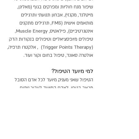
שיפור מנח חוליות ומפרקים בגוף (מאליגן,
מייטלנד, מקנזי), אבחון תנועתי ותרגילים
מותאמים אישית (FMS, תרגילים מתקנים
אינטגרטיביים), פילאטיס, Muscle Energy,
טיפולים מיופסציאליים וטיפולים בנקודות הדק
(Trigger Points Therapy) , אלקטרו תרפיה,
אולטרה סאונד, טיפול בחום וקור ועוד.
למי מיועד הטיפול?
הטיפול שאני מעניק מיועד לכל אדם הסובל
מכאב בגופו, לאדם המיועד לעבור ניתוח
אורטופדי ומעוניין להכין את גופו לקראת הניתוח
, וזאת לשם חזרה מהירה ויעילה לשגרת חייו
אחרי הניתוח - שם אני אלווה אותו גם כן,
למקרים לאחר שבר, פריצות דיסק, כאבי צוואר
וראש כאבי ברכיים ועוד.