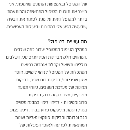
של המטופל ובאמצעות הנתונים שאספתי, אני
מייצר את תוכנית הטיפול המתאימה והמותאמת
ביותר למטופל וזאת על מנת לפתור את הבעיה
,שבעטיה הגיע אלי במהירות וביעילות האפשרית.
מה עושים בטיפול?
במהלך הטיפול המטופל יעבור כמה שלבים
,המהווים חלק מבדיקת הפיזיותרפיסט. השלבים
כוללים: תשאול וקבלת אנמנזה רפואית,
הסתכלות על המטופל לזיהוי ליקויים, חוסר
איזון שרירי וכו', בדיקות כוח שריר, בדיקות
תקינות של מערכת העצבים, טווחי תנועה
מפרקיים, מצב רקמה רכה, בדיקות
פרובוקטיביות - לזיהוי ליקוי במבנה מסויים
בגוף, דוגמת מיניסקוס פגוע בברך, דיסק פגוע
בגב וכדומה ובדיקות פונקציונאליות שונות
המותאמות לפגיעה ולאופי הפעילות של