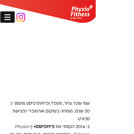
עופר צחר פיזיותרפיסט מוסמ
ך B.P.T M.P.T -
מומחה לשיקום אורתופדי ופציעות ספורט
052-3296994
שמי עופר צחר, מטפל ופיזיותרפיסט מוסמך כ
20 שנים, מומחה בשיקום אורטופדי ופציעות
ספורט.
ב-2014 הקמתי את
פיזיופיטנס+
(
+Physio