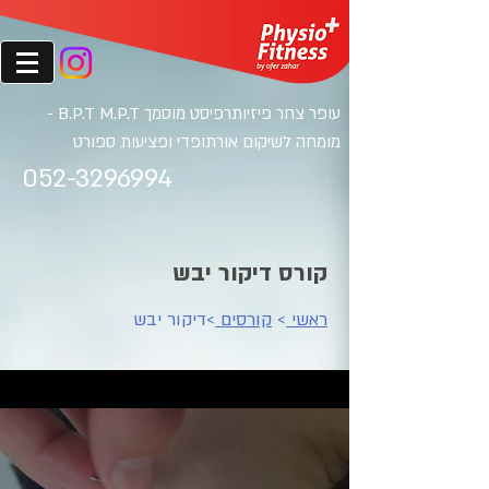
עופר צחר פיזיותרפיסט מוסמ
ך B.P.T M.P.T -
מומחה לשיקום אורתופדי ופציעות ספורט
052-3296994
קורס דיקור יבש
ראשי
>
קורסים
>דיקור יבש