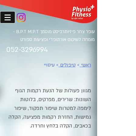
עופר צחר פיזיותרפיסט מוסמ
ך B.P.T M.P.T -
מומחה לשיקום אורתופדי ופציעות ספורט
052-3296994
ראשי
>
טיפולים
> עיסויי
מגוון פעולות של הנעת רקמות הגוף
השונות: שרירים, מפרקים, בלוטות
לימפה למטרות שיפור תפקוד, שיפור
גמישות, החזרת רקמות מפציעה, הקלה
בכאבים, הקלה בלחץ וחרדה.