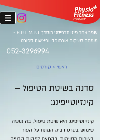
עופר צחר פיזיותרפיסט מוסמ
ך B.P.T M.P.T -
מומחה לשיקום אורתופדי ופציעות ספורט
052-3296994
ראשי
>
קורסים
סדנה בשיטת הטיפול –
קינזיוטייפינג:
קינזיוטייפינג היא שיטת טיפול, בה נעשה
שימוש בסרט דביק המונח על העור
בצורות מסוימות, בהתאם למהות הבעיה