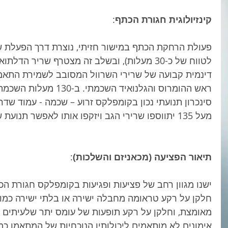
קינזיולוגית חגורת הכתף
: 
לטווח של כ-30 מעלות), ובשלב זה מצטרף שריר הדל
דינמית קבועה של שרירי השרוול המסובב לשמירת התאמה 
ראש ההומרוס והגלנואיד השכ
סינכרון תנועתי נכון בקומפלקס זרוע – שכמה - עמוד שדרה
מעל 135 יתווספו שרירי הגב ויזקפו אותו לאפשר תנועת שכמה-בריח לטווח תנועה מלא. 
תיאור הפציעה (מכאניזם והשלכות)
: 
ישנו מגוון רחב של פציעות ופגיעות בקומפלקס חגורת ה
חלקן על רקע טראומה מחבלה ישירה או בלתי ישירה כמו
מאומצת, וחלקן על רקע תופעות של עומס יתר שלעיתים ק
אימונים לא מותאמים ליכולותיו הנוכחיות של המתאמן כמ