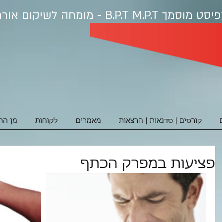
פיסט מוסמ
ך B.P.T M.P.T - מומחה לשיקום אורתופדי ופציעות ספורט
קורסים | סדנאות | הרצאות
מאמרים
לקוחות
מן הת
פציעות במפרק הכתף