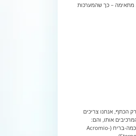
ת לא מתאימה – כך שהמערכות 
ק הכתף, אנחנו צריכים 
כיבים אותו, והם: 
מפרק הזרוע-שכמה ( (Gleno-Humeral Joint, מפרק השכמה-בריח (Acromio-