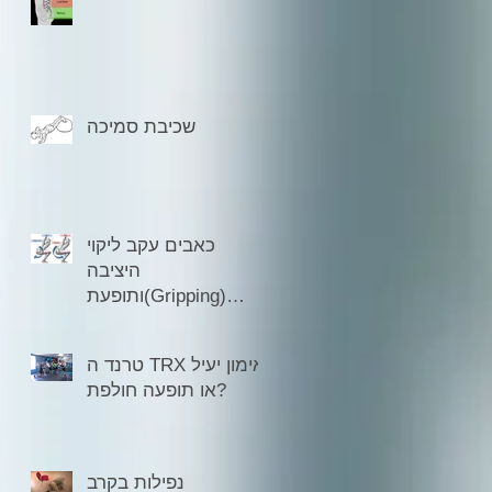
שכיבת סמיכה
כאבים עקב ליקוי
היציבה
ותופעת(Gripping)
אחיזת ישבן
טרנד ה TRX אימון יעיל
או תופעה חולפת?
נפילות בקרב