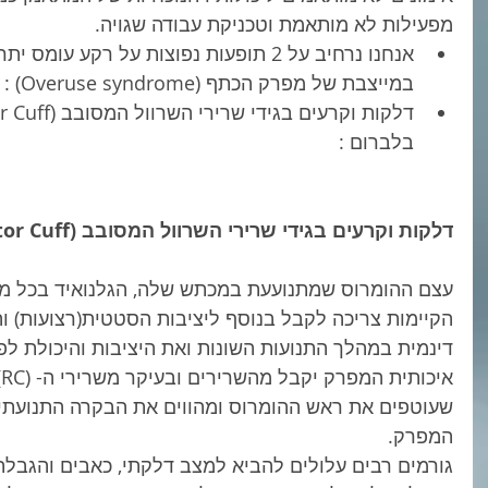
מפעילות לא מותאמת וטכניקת עבודה שגויה.  
אנחנו נרחיב על 2 תופעות נפוצות על רקע ע
במייצבת של מפרק הכתף (Overuse syndrome) :  
בלברום :  
דלקות וקרעים בגידי שרירי השרוול המסובב (Rotator Cuff) ו/או LHB
עצם ההומרוס שמתנועעת במכתש שלה, הגלנואיד בכל מיש
הקיימות צריכה לקבל בנוסף ליציבות הסטטית(רצועות) וה
דינמית במהלך התנועות השונות ואת היציבות והיכולת לפ
שעוטפים את ראש ההומרוס ומהווים את הבקרה התנועתית 
המפרק. 
גורמים רבים עלולים להביא למצב דלקתי, כאבים והגבלת 