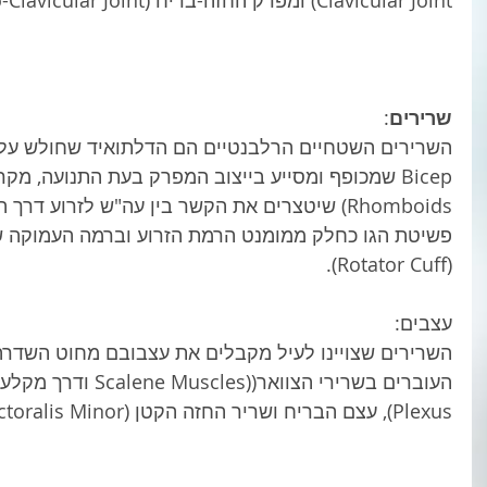
Clavicular Joint) ומפרק החזה-בריח (Sterno-Clavicular Joint). 
שרירים
: 
Bicep שמכופף ומסייע בייצוב המפרק בעת התנועה, מק
Rhomboids) שיטצרים את הקשר בין עה"ש לזרוע ד
פשיטת הגו כחלק ממומנט הרמת הזרוע וברמה העמוקה שר
(Rotator Cuff). 
עצבים: 
Plexus), עצם הבריח ושריר החזה הקטן (Pectoralis Minor). 