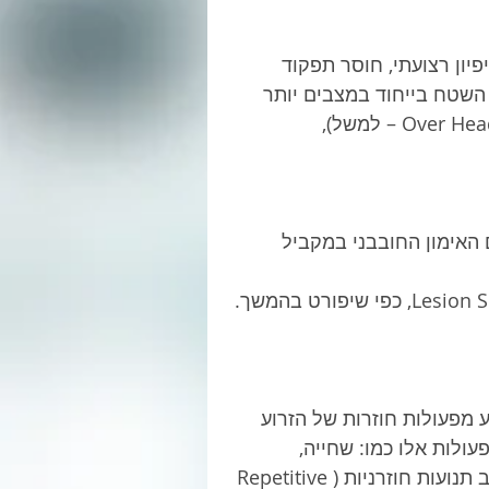
יון רצועתי, חוסר תפקוד 
 השטח בייחוד במצבים יותר 
 האימון החובבני במקביל 
 מפעולות חוזרות של הזרוע 
ייבים פעולות אלו כמו: שחייה, 
כדורעף, כדורסל וטניס.  הכאב בתסמונת התפס יווצר עקב תנועות חוזרניות (Repetitive 