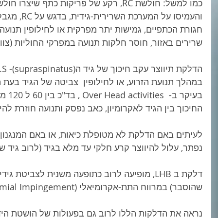
כמו למשל: חולשת RC, רקע של פריקות כתף 
והעמיסו על המ
חגורת הכתפיים, גמישות יתר מפרקית או לחילופין תנועה
שרירים באזור, חוסר חלקות תנועה במפרקי החוליות (צוואר
במהלך תנועת הזרוע, או לחילופין  צביטה של הגיד בעת 
בעיקר 
החיכוך בין הגיד לאקרומיון, כאב נפסק ותנועה חוזרת להי
לעיתים באם הדלקת לא מטופלת כיאות, או באם המנגנון 
נפתר, עלול להיווצר קרע חלקי עד מלא בגיד (לרוב גיד שריר ה- spinatus
שהוסבר) במרווח התת-אקרומיאלי (Subacromial Impingement). 
נראה את הדלקות הללו לרוב גם בפעולות של הושטת היד