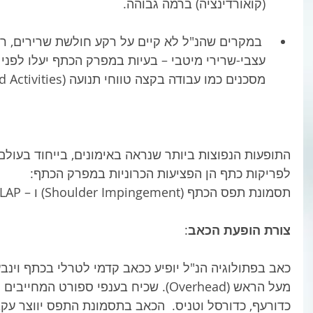
(קואורדינציה) ברמה גבוהה.  
 במקרים שהנ"ל לא קיים על רקע חולשת שרירים, ריפ
עצבי-שרירי מיטבי – בעיות במפרק הכתף יעלו לפני
מסכנים כמו עבודה בקצה טווחי תנועה (Over Head Activities – למשל),  
התופעות הנפוצות ביותר שנראה באימונים, בייחוד בעולם
לפריקות כתף הן הפציעות הכרוניות במפרק הכתף: 
תסמונת תפס הכתף (Shoulder Impingement) ו – Lesion SLAP, כפי שיפורט בהמשך. 
צורת הופעת הכאב
: 
כאב בפתולוגיה הנ"ל יופיע ככאב קדמי לטרלי בכתף וינבע
מעל הראש (Overhead). שכיח בענפי ספורט המח