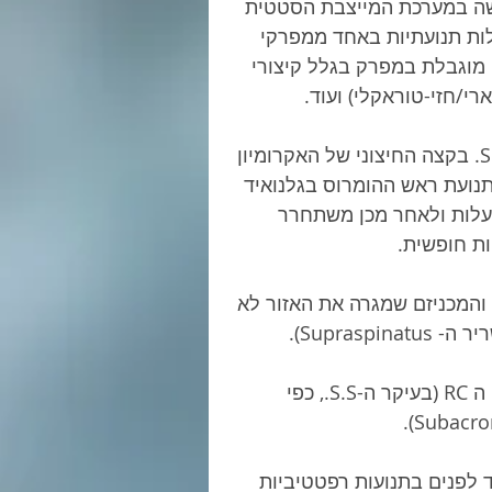
שיצרו חולשה במערכת המייצבת הסטטית 
ערכת השרירית-גידית, בדגש על RC, מגבלות תנועתיות באחד ממפרקי 
 מוגבלת במפרק בגלל קיצורי 
י/חזי-טוראקלי) ועוד.  
הדלקת תיווצר עקב חיכוך של גיד ה(supraspinatus)- S.S. בקצה החיצוני של האקרומיון 
תנועת ראש ההומרוס בגלנואיד 
ב-  Over Head activities , בד"כ בין 60 ל 120 מעלות ולאחר מכן משתחרר 
ות חופשית. 
והמכניזם שמגרה את האזור לא 
Supra). 
דלקת ב LHB, מופיעה לרוב כתופעה משנית לצביטת גידי ה RC (בעיקר ה-S.S., כפי 
 לפנים בתנועות רפטטיביות 