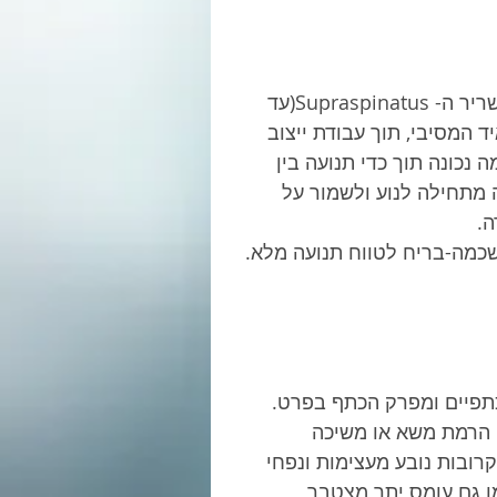
פעולת הרחקת הכתף במישור חזיתי, נוצרת דרך הפעלת שריר ה- Supraspinatus(עד 
תואיד המסיבי, תוך עבודת ייצוב 
נכונה תוך כדי תנועה בין 
מתי. ב-130 מעלות השכמה מתחילה לנוע ולשמור על 
. 
כתפיים ומפרק הכתף בפרט. 
 הרמת משא או משיכה 
רובות נובע מעצימות ונפחי 
ו גם עומס יתר מצטבר 