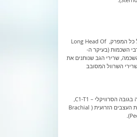
השרירים השטחיים הרלבנטיים הם הדלתואיד שחולש על כל המפרק, Long Head Of 
רבי השכמות (בעיקר ה-
רך השכמה, שרירי הגב שנותנים את 
ירי השרוול המסובב  
השרירים שצויינו לעיל מקבלים את עצבובם מחוט השדרה בגובה הסרוויקלי – C1-T1, 
העוברים בשרירי הצוואר((Scalene Muscles ודרך מקלעת העצבים הזרועית (Brachial 