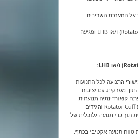
ומס יתר על המערכת השרירית 
דלקות וקרעים בגידי שרירי השרוול המסובב (Rotator Cuff) ו/או LHB ופגיעה 
: 
ורי התנועה לכל התנועות 
תוך מפרקית, גם יציבות 
תח קואורדינתיה תנועתית 
איכותית המפרק יקבל מהשרירים ובעיקר משרירי ה- Rotator Cuff (RC) והגידים 
תוך כדי תנועה גלובלית של 
טווח תנועה אקטיבי בכתף,  