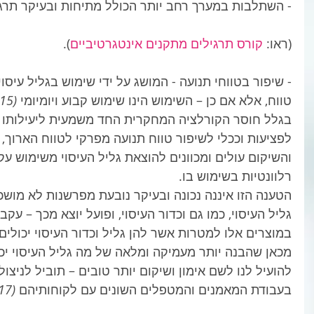
- השתלבות במערך רחב יותר הכולל מתיחות ובעיקר תרגיל
(ראו: 
קורס תרגילים מתקנים אינטגרטיביים
).
- שיפור בטווחי תנועה - המושג על ידי שימוש בגליל עיסוי ו
טווח, אלא אם כן – השימוש הינו שימוש קבוע ויומיומי
 (Junker et al. , 2015).
בגלל חוסר הקורלציה המחקרית החד משמעית ליעילותו של
לפציעות וככלי לשיפור טווח תנועה מפרקי לטווח הארוך,
והשיקום עולים ומכוונים להוצאת גליל העיסוי משימוש עק
רלוונטיות בשימוש בו.
הטענה הזו איננה נכונה ובעיקר נובעת מפרשנות לא מוש
גליל העיסוי, כמו גם וכדור העיסוי, ופועל יוצא מכך – עקב
במוצרים אלו למטרות אשר להן גליל וכדור העיסוי יכולים 
מכאן שהבנה יותר מעמיקה ומלאה של מה גליל העיסוי יכול
להועיל לנו לשם אימון ושיקום יותר טובים – תוביל לניצו
בעבודת המאמנים והמטפלים השונים עם לקוחותיהם
 (Romero-Moraleda et al. , 2017).