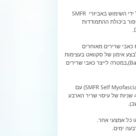
ישנם מספר יתרונות ודרכים המביאות ליעילות תנועתי על ידי השימוש באביזרי  SMFR 
יפור ביכולת ההתמודדות 
 כאבי שרירים מאוחרים 
 לבצע אימון של סקוואט בעצימות 
גבוהה (10 סטים של 10 חזרות בסקוואט מסוג Back Squat),במטרה לייצר כאבי שרירים 
 הקבוצה ראשונה, התבקשה לבצע תרגול של (SMFR Self Myofascial Release) עם 
גליל עיסוי לאחר האימון בצורת עבודה של 2 סטים בני 45 שניות של עיסוי שריר הארבע 
בעה ימים.