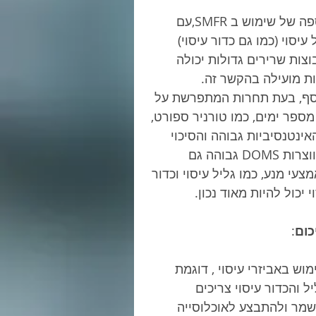
הוספה של שימוש ב SMFR,עם 
 עיסוי (כמו גם כדור עיסוי) 
צות שרירים גדולות יכולה 
ת מועילה בהקשר זה.
סף, בעת תחרות המתפרשת על 
מספר ימים, כמו טורניר ספורט, 
אינטנסיביות גבוהה והסיכוי 
להיווצרות DOMS גבוהה גם 
מצעי מנע, כמו גליל עיסוי וכדור 
י יכול להיות מאוד נכון.
כום
:
וש באביזרי עיסוי , דוגמת 
ל והכדור עיסוי צריכים 
שמר ולהתבצע לאוכלוסייה 