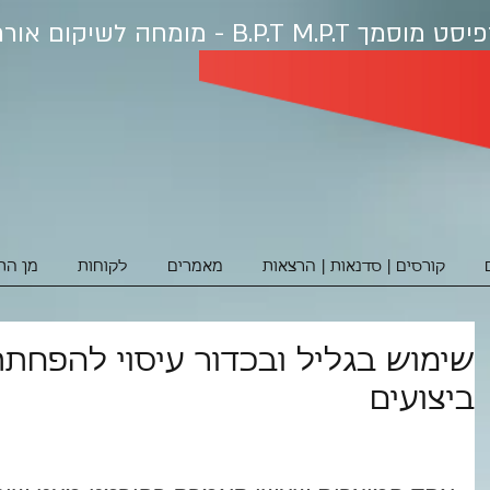
פיסט מוסמ
ך B.P.T M.P.T - מומחה לשיקום אורתופדי ופציעות ספורט
קורסים | סדנאות | הרצאות
מאמרים
לקוחות
מן הת
שימוש בגליל ובכדור עיסוי להפחתת
ביצועים