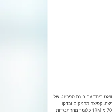
וואט ביחד עם ריצת ספרינט של 
ריצה, קפיצה מהמקום ובדקו 
יכולת בביצוע סקוואט מסוג Back Squat בעצימות של 70% מ 1RM כלומר מההתנגדות 