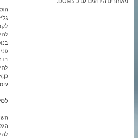
מאוחרים הידועים גם כ DOMS.
גליל
לקבו
להיו
בנו
פני 
בו ה
כן,א
עיסו
לסי
השימ
הגלי
להי