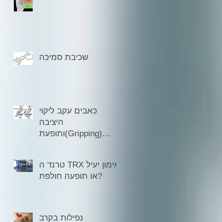
שכיבת סמיכה
כאבים עקב ליקוי
היציבה
ותופעת(Gripping)
אחיזת ישבן
טרנד ה TRX אימון יעיל
או תופעה חולפת?
נפילות בקרב